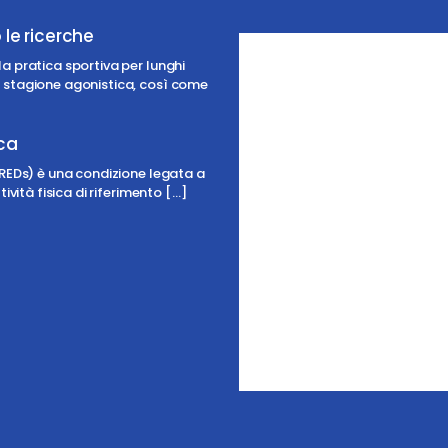
 le ricerche
05:00,
a pratica sportiva per lunghi
27/07/2026
a stagione agonistica, così come
19
°C
ica
(REDs) è una condizione legata a
Cielo Sereno
ività fisica di riferimento
[…]
Temperatura
Probabil
05:00
08:00
11:00
17
°
/
19
°
19
°
/
19
°
24
°
/
26
°
We