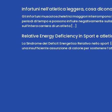
Infortuni nell’atletica leggera, cosa dicono
Gli infortuni muscoloscheletrici maggiori interrompono l
periodi di tempo e possono influire negativamente sull
sull’intera carriera di un atleta
[…]
Relative Energy Deficiency in Sport e atlet
La Sindrome del Deficit Energetico Relativo nello sport 
una insufficiente assunzione di calorie per sostenere l’att