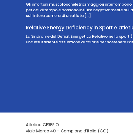
Gli infortuni muscoloscheletrici maggiori interrompono l
periodi di tempo e possono influire negativamente sull
sull’intera carriera di un atleta
[…]
Relative Energy Deficiency in Sport e atlet
La Sindrome del Deficit Energetico Relativo nello sport 
una insufficiente assunzione di calorie per sostenere l’att
Atletica CERESIO
viale Marco 40 – Campione d’Italia (CO)