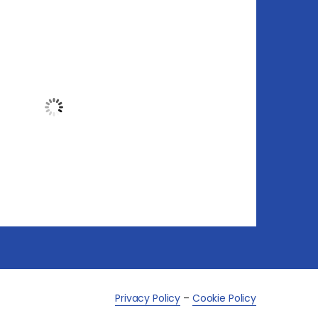
Umidità:
74 %
Press.:
1019 mb
Vento:
11 Km/h
Nuvolosità:
0%
Alba:
05:54
Tramonto:
21:05
ità di pioggia
14:00
17:00
20:00
23:00
02:00
25
°
/
25
°
23
°
/
23
°
23
°
/
23
°
22
°
/
22
°
20
°
/
20
°
ather from OpenWeatherMap
Privacy Policy
–
Cookie Policy