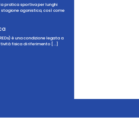
03:23,
22/07/2026
a pratica sportiva per lunghi
a stagione agonistica, così come
13
°C
ica
Cielo Sereno
(REDs) è una condizione legata a
ività fisica di riferimento
[…]
Temperatura
Probabil
05:00
08:00
11:00
14
°
/
17
°
17
°
/
19
°
20
°
/
20
°
We