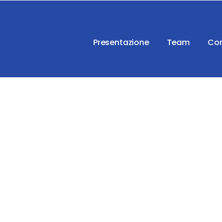
Presentazione
Team
Con
News
ica altri articoli